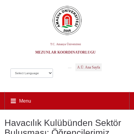
T.C. Amasya Üniversitesi
MEZUNLAR KOORDINATÖRLÜĞÜ
A.Ü. Ana Sayfa
Menu
Havacılık Kulübünden Sektör
Buluşması: Öğrencilerimiz