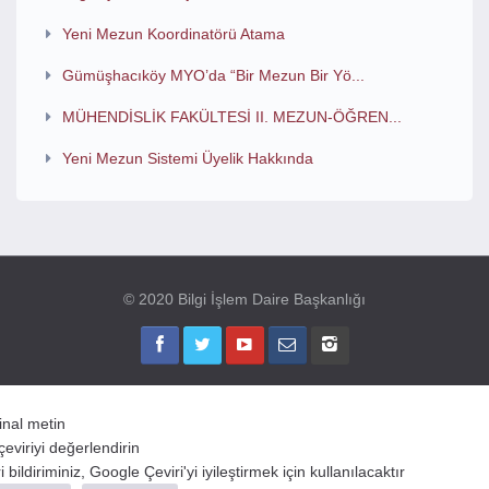
Yeni Mezun Koordinatörü Atama
Gümüşhacıköy MYO’da “Bir Mezun Bir Yö...
MÜHENDİSLİK FAKÜLTESİ II. MEZUN-ÖĞREN...
Yeni Mezun Sistemi Üyelik Hakkında
© 2020 Bilgi İşlem Daire Başkanlığı
jinal metin
çeviriyi değerlendirin
 bildiriminiz, Google Çeviri'yi iyileştirmek için kullanılacaktır