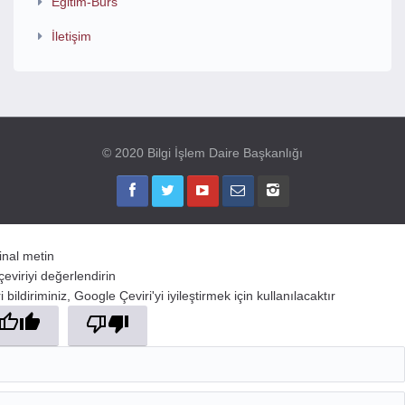
Eğitim-Burs
İletişim
© 2020 Bilgi İşlem Daire Başkanlığı
jinal metin
çeviriyi değerlendirin
 bildiriminiz, Google Çeviri'yi iyileştirmek için kullanılacaktır