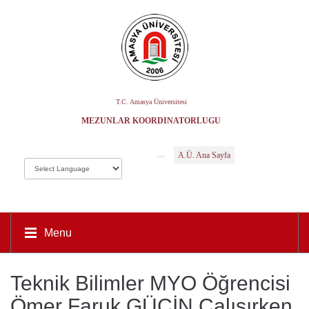
T.C. Amasya Üniversitesi
MEZUNLAR KOORDINATÖRLÜĞÜ
A.Ü. Ana Sayfa
Menu
Teknik Bilimler MYO Öğrencisi
Ömer Faruk GÜCİN Çalışırken