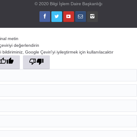
© 2020 Bilgi İşlem Daire Başkanlığı
jinal metin
çeviriyi değerlendirin
 bildiriminiz, Google Çeviri'yi iyileştirmek için kullanılacaktır